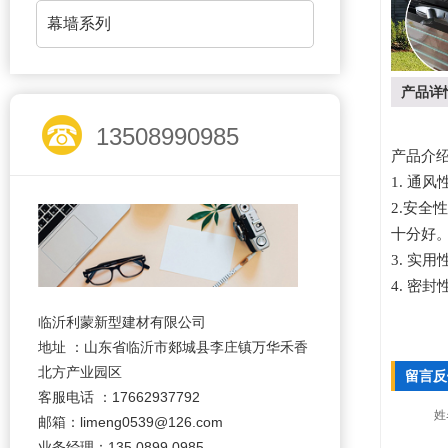
幕墙系列
产品详
13508990985
产品介
1.
通风
2.
安全性
十分好
3.
实用
4.
密封
临沂利蒙新型建材有限公司
地址 ：山东省临沂市郯城县李庄镇万华禾香
北方产业园区
留言反
客服电话 ：17662937792
姓
邮箱：limeng0539@126.com
业务经理：135 0899 0985